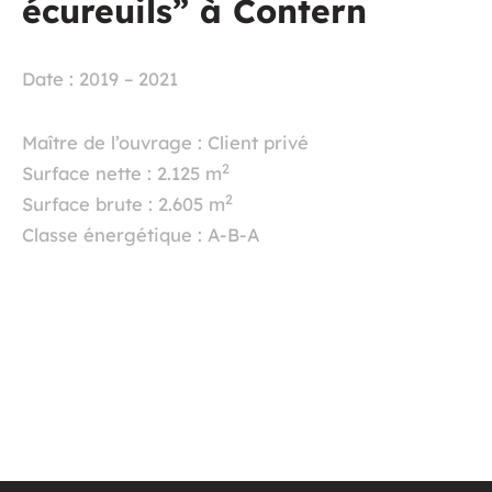
écureuils” à Contern
Date : 2019 – 2021
Maître de l’ouvrage : Client privé
2
Surface nette : 2.125 m
2
Surface brute : 2.605 m
Classe énergétique : A-B-A